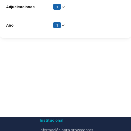
Adjudicaciones
1
Año
1
s
Institucional
Información para proveedores