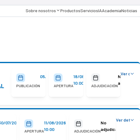
Sobre nosotros
Productos
Servicios
IA
Academia
Noticias
Ver detal
05/08/2026
18/08/2026
No
10:00
adjudicada
AL
PUBLICACIÓN
APERTURA
ADJUDICACIÓN
Ver detalle
30/07/2026
11/08/2026
No
10:00
adjudicada
APERTURA
ADJUDICACIÓN