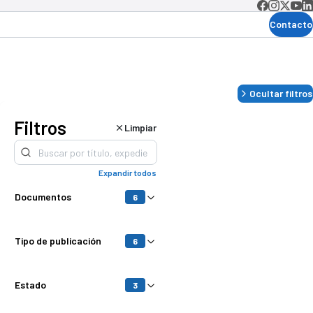
Contacto
Ocultar filtros
Filtros
Limpiar
les
Expandir todos
Documentos
6
Tipo de publicación
6
s
Estado
3