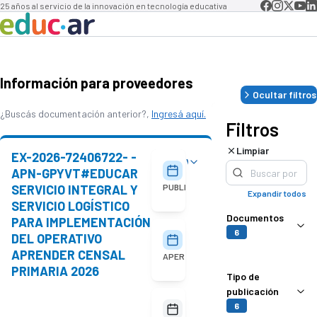
25 años al servicio de la innovación en tecnología educativa
Información para proveedores
Ocultar filtros
¿Buscás documentación anterior?,
Ingresá aquí.
Filtros
Limpiar
EX-2026-72406722- -
Ver detalles
05/08/2026
APN-GPYVT#EDUCAR
SERVICIO INTEGRAL Y
PUBLICACIÓN
Expandir todos
SERVICIO LOGÍSTICO
Documentos
PARA IMPLEMENTACIÓN
6
DEL OPERATIVO
18/08/2026
10:00
APRENDER CENSAL
APERTURA
PRIMARIA 2026
Tipo de
publicación
No
6