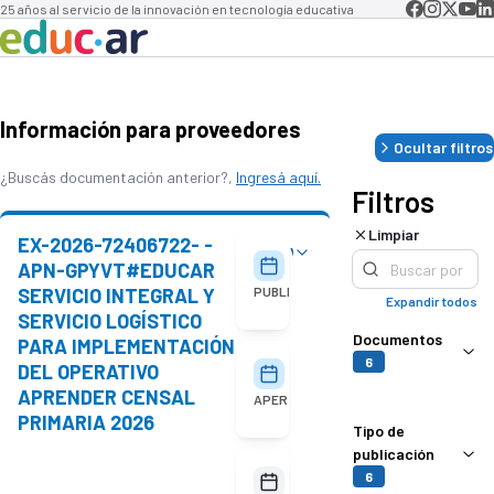
25 años al servicio de la innovación en tecnología educativa
Información para proveedores
Ocultar filtros
¿Buscás documentación anterior?,
Ingresá aquí.
Filtros
Limpiar
EX-2026-72406722- -
Ver detalles
05/08/2026
APN-GPYVT#EDUCAR
SERVICIO INTEGRAL Y
PUBLICACIÓN
Expandir todos
SERVICIO LOGÍSTICO
Documentos
PARA IMPLEMENTACIÓN
6
DEL OPERATIVO
18/08/2026
10:00
APRENDER CENSAL
APERTURA
PRIMARIA 2026
Tipo de
publicación
No
6