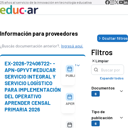
25 años al servicio de la innovación en tecnología educativa
Información para proveedores
Ocultar filtros
¿Buscás documentación anterior?,
Ingresá aquí.
Filtros
Limpiar
EX-2026-72406722- -
Ver detalles
05/08/2026
APN-GPYVT#EDUCAR
SERVICIO INTEGRAL Y
PUBLICACIÓN
Expandir todos
SERVICIO LOGÍSTICO
Documentos
PARA IMPLEMENTACIÓN
6
DEL OPERATIVO
18/08/2026
10:00
APRENDER CENSAL
APERTURA
PRIMARIA 2026
Tipo de
publicación
No
6