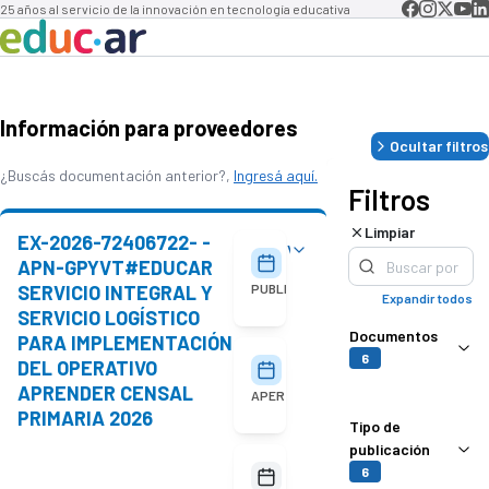
25 años al servicio de la innovación en tecnología educativa
Información para proveedores
Ocultar filtros
¿Buscás documentación anterior?,
Ingresá aquí.
Filtros
Limpiar
EX-2026-72406722- -
Ver detalles
05/08/2026
APN-GPYVT#EDUCAR
SERVICIO INTEGRAL Y
PUBLICACIÓN
Expandir todos
SERVICIO LOGÍSTICO
Documentos
PARA IMPLEMENTACIÓN
6
DEL OPERATIVO
18/08/2026
10:00
APRENDER CENSAL
APERTURA
PRIMARIA 2026
Tipo de
publicación
No
6