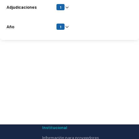
Adjudicaciones
1
Año
1
s
Institucional
Información para proveedores