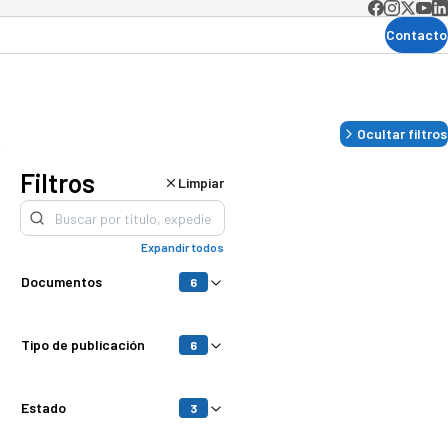
Contacto
Ocultar filtros
Filtros
Limpiar
les
Expandir todos
Documentos
6
Tipo de publicación
6
s
Estado
3