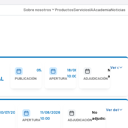
Sobre nosotros
Productos
Servicios
IA
Academia
Noticias
Ver detal
05/08/2026
18/08/2026
No
10:00
adjudicada
AL
PUBLICACIÓN
APERTURA
ADJUDICACIÓN
Ver detalle
30/07/2026
11/08/2026
No
10:00
adjudicada
APERTURA
ADJUDICACIÓN