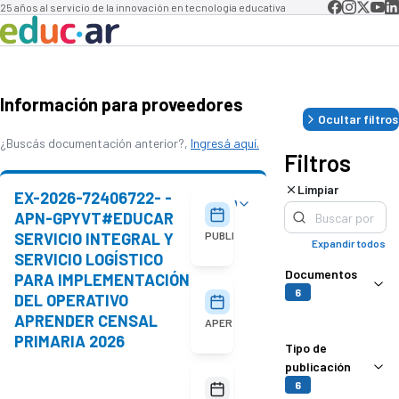
25 años al servicio de la innovación en tecnología educativa
Información para proveedores
Ocultar filtros
¿Buscás documentación anterior?,
Ingresá aquí.
Filtros
Limpiar
EX-2026-72406722- -
Ver detalles
05/08/2026
APN-GPYVT#EDUCAR
SERVICIO INTEGRAL Y
PUBLICACIÓN
Expandir todos
SERVICIO LOGÍSTICO
Documentos
PARA IMPLEMENTACIÓN
6
DEL OPERATIVO
18/08/2026
10:00
APRENDER CENSAL
APERTURA
PRIMARIA 2026
Tipo de
publicación
No
6