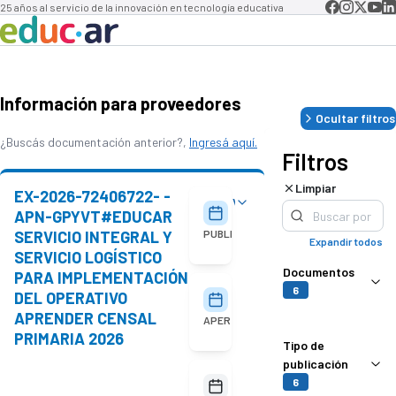
25 años al servicio de la innovación en tecnología educativa
Información para proveedores
Ocultar filtros
¿Buscás documentación anterior?,
Ingresá aquí.
Filtros
Limpiar
EX-2026-72406722- -
Ver detalles
05/08/2026
APN-GPYVT#EDUCAR
SERVICIO INTEGRAL Y
PUBLICACIÓN
Expandir todos
SERVICIO LOGÍSTICO
Documentos
PARA IMPLEMENTACIÓN
6
DEL OPERATIVO
18/08/2026
10:00
APRENDER CENSAL
APERTURA
PRIMARIA 2026
Tipo de
publicación
No
6