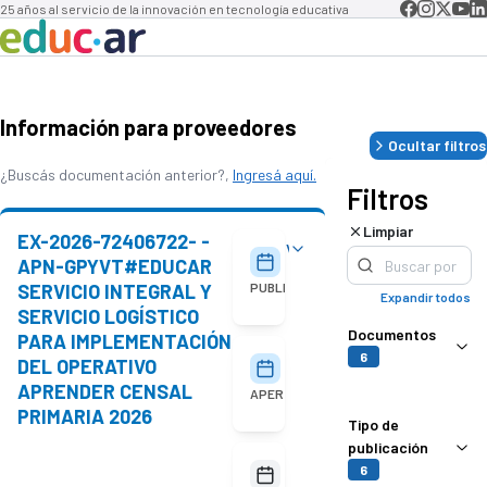
25 años al servicio de la innovación en tecnología educativa
Información para proveedores
Ocultar filtros
¿Buscás documentación anterior?,
Ingresá aquí.
Filtros
Limpiar
EX-2026-72406722- -
Ver detalles
05/08/2026
APN-GPYVT#EDUCAR
SERVICIO INTEGRAL Y
PUBLICACIÓN
Expandir todos
SERVICIO LOGÍSTICO
Documentos
PARA IMPLEMENTACIÓN
6
DEL OPERATIVO
18/08/2026
10:00
APRENDER CENSAL
APERTURA
PRIMARIA 2026
Tipo de
publicación
No
6